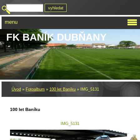
menu
FK BANÍK DUBŇANY
Úvod
»
Fotoalbum
»
100 let Baníku
»
IMG_5131
100 let Baníku
IMG_5131