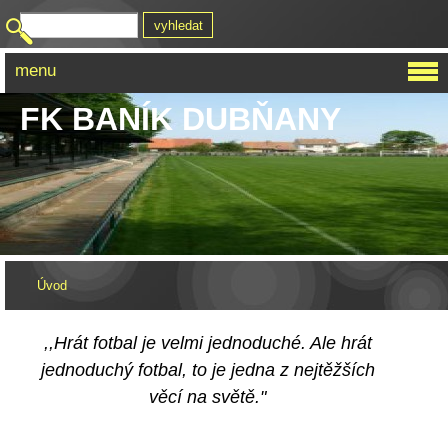
menu
FK BANÍK DUBŇANY
Úvod
,,Hrát fotbal je velmi jednoduché. Ale hrát
jednoduchý fotbal, to je jedna z nejtěžších
věcí na světě."