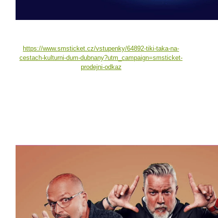
https://www.smsticket.cz/vstupenky/64892-tiki-taka-na-
cestach-kulturni-dum-dubnany?utm_campaign=smsticket-
prodejni-odkaz