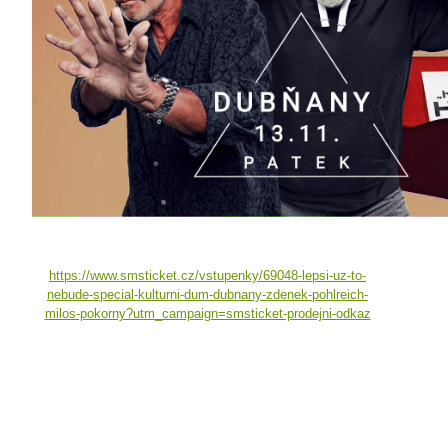
https://www.smsticket.cz/vstupenky/69048-lepsi-uz-to-
nebude-special-kulturni-dum-dubnany-zdenek-pohlreich-
milos-pokorny?utm_campaign=smsticket-prodejni-odkaz