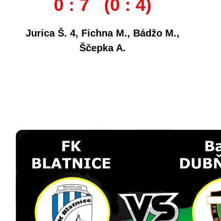
0 : 7 (0 : 4)
Jurica Š. 4, Fichna M., Bádžo M.,
Ščepka A.