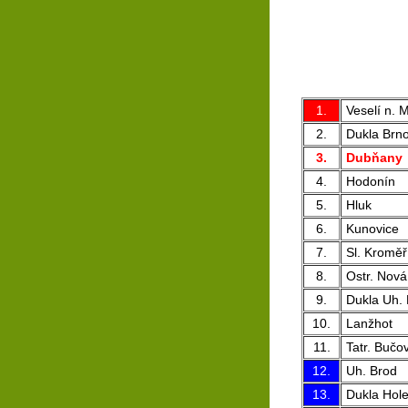
1.
Veselí n. M
2.
Dukla Brn
3.
Dubňany
4.
Hodonín
5.
Hluk
6.
Kunovice
7.
Sl. Kroměř
8.
Ostr. Nová
9.
Dukla Uh. 
10.
Lanžhot
11.
Tatr. Bučo
12.
Uh. Brod
13.
Dukla Hol