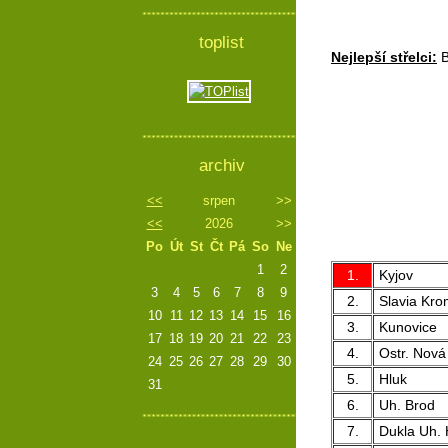
toplist
Nejlepší střelci:
B
archiv
<<
srpen
>>
<<
2026
>>
Po
Út
St
Čt
Pá
So
Ne
1
2
1.
Kyjov
3
4
5
6
7
8
9
2.
Slavia Kro
10
11
12
13
14
15
16
3.
Kunovice
17
18
19
20
21
22
23
4.
Ostr. Nová
24
25
26
27
28
29
30
5.
Hluk
31
6.
Uh. Brod
7.
Dukla Uh. 