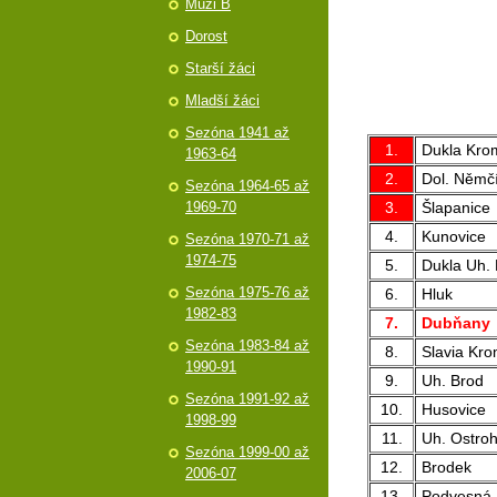
Muži B
Dorost
Starší žáci
Mladší žáci
Sezóna 1941 až
1.
Dukla Kro
1963-64
2.
Dol. Němč
Sezóna 1964-65 až
1969-70
3.
Šlapanice
4.
Kunovice
Sezóna 1970-71 až
1974-75
5.
Dukla Uh. 
Sezóna 1975-76 až
6.
Hluk
1982-83
7.
Dubňany
Sezóna 1983-84 až
8.
Slavia Kro
1990-91
9.
Uh. Brod
Sezóna 1991-92 až
10.
Husovice
1998-99
11.
Uh. Ostro
Sezóna 1999-00 až
12.
Brodek
2006-07
13.
Podvesná