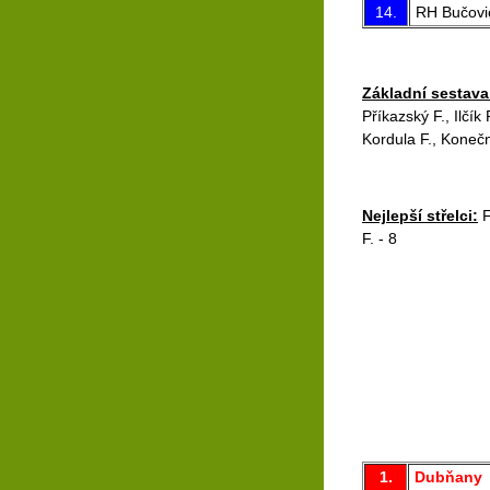
14.
RH Bučovi
Základní sestava
Příkazský F., Ilčík
Kordula F., Konečný
Nejlepší střelci:
F
F. - 8
1.
Dubňany