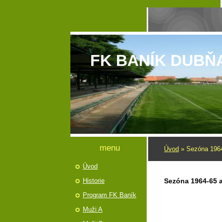
FK BANÍK DUBŇ
menu
Úvod
»
Sezóna 1964
Úvod
Historie
Sezóna 1964-65 
Program FK Baník
Muži A