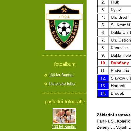
2.
Hluk
3.
Kyjov
4.
Uh. Brod
5.
Sl. Kroměř
6.
Dukla Uh. 
7.
Uh. Ostroh
8.
Kunovice
9.
Dukla Hol
10.
Dubňany
fotoalbum
11.
Podvesná
100 let Baníku
12.
Slavkov u 
Historické fotky
13.
Hodonín
14.
Brodek
poslední fotografie
Základní sestava
Partika S., Kolařík 
100 let Baníku
Zelený J., Vojtek L