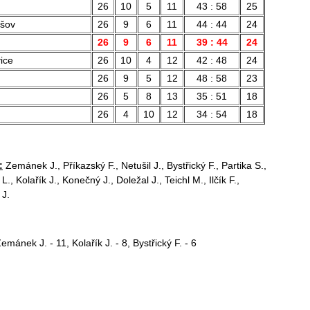
26
10
5
11
43 : 58
25
ešov
26
9
6
11
44 : 44
24
26
9
6
11
39 : 44
24
ice
26
10
4
12
42 : 48
24
26
9
5
12
48 : 58
23
26
5
8
13
35 : 51
18
26
4
10
12
34 : 54
18
:
Zemánek J., Příkazský F., Netušil J., Bystřický F., Partika S.,
L., Kolařík J., Konečný J., Doležal J., Teichl M., Ilčík F.,
 J.
emánek J. - 11, Kolařík J. - 8, Bystřický F. - 6