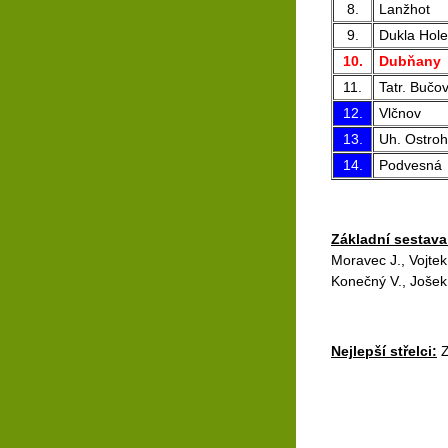
8.
Lanžhot
9.
Dukla Hol
10.
Dubňany
11.
Tatr. Bučov
12.
Vlčnov
13.
Uh. Ostroh
14.
Podvesná
Základní sestava
Moravec J., Vojtek 
Konečný V., Jošek
Nejlepší střelci:
Z