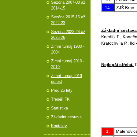
Sezóna 2007-08 až
14.
ZJŠ Brno
2014-15
Sezóna 2015-16 až
2022-23
Základní sestava
Sezóna 2023-24 až
Knedlík F., Konečný 
2025-26
Kratochvíla P., Ilč
Zimní turnaj 1980 -
2004
Zimní turnaj 2010 -
Nejlepší střelci:
D
2019
Zimní turnaj 2019
dorost
Před 25 lety
Trenéři FK
Statistika
Základní sestava
Kontakty
1.
Malenovic