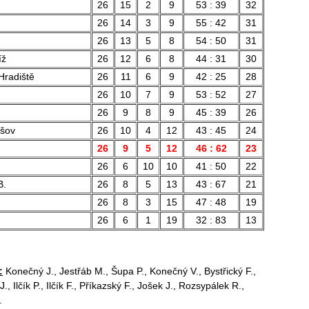
26
15
2
9
53 : 39
32
26
14
3
9
55 : 42
31
26
13
5
8
54 : 50
31
íž
26
12
6
8
44 : 31
30
Hradiště
26
11
6
9
42 : 25
28
26
10
7
9
53 : 52
27
26
9
8
9
45 : 39
26
ešov
26
10
4
12
43 : 45
24
26
9
5
12
46 : 62
23
26
6
10
10
41 : 50
22
B.
26
8
5
13
43 : 67
21
26
8
3
15
47 : 48
19
26
6
1
19
32 : 83
13
:
Konečný J., Jestřáb M., Šupa P., Konečný V., Bystřický F.,
J., Ilčík P., Ilčík F., Příkazský F., Jošek J., Rozsypálek R.,
.