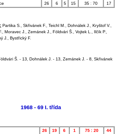
ce
26
6
5
15
35 : 70
17
:
Partika S., Skřivánek F., Teichl M., Dohnálek J., Kryštof V.,
 F., Moravec J., Zemánek J., Földvári Š., Vojtek L., Ilčík P.,
 J., Bystřický F.
öldvári Š. - 13, Dohnálek J. - 13, Zemánek J. - 8, Skřivánek
1968 - 69 I. třída
26
19
6
1
75 : 20
44