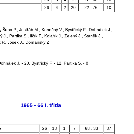
26
4
2
20
22 : 76
10
:
Šupa P., Jestřáb M., Konečný V., Bystřický F., Dohnálek J.,
J., Partika S., Ilčík F., Kolařík J., Zelený J., Staněk J.,
ík P., Jošek J., Domanský Z.
ohnálek J. - 20, Bystřický F. - 12, Partika S. - 8
1965 - 66 I. třída
e
26
18
1
7
68 : 33
37