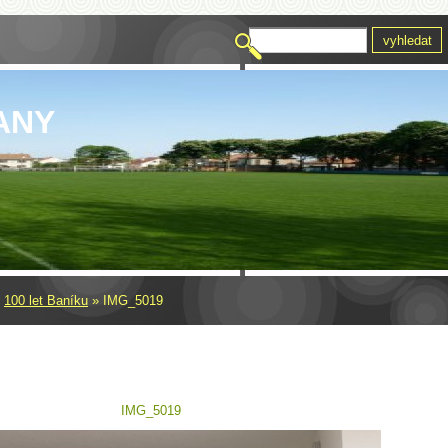
ANY
»
100 let Baníku
»
IMG_5019
IMG_5019