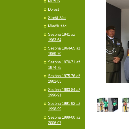
Muži B
Dorost
Starší žáci
Mladší žáci
Sezóna 1941 až
1963-64
Sezóna 1964-65 až
1969-70
Sezóna 1970-71 až
1974-75
Sezóna 1975-76 až
1982-83
Sezóna 1983-84 až
1990-91
Sezóna 1991-92 až
1998-99
Sezóna 1999-00 až
2006-07