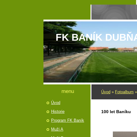
FK BANÍK DUBŇ
menu
Úvod
»
Fotoalbum
Úvod
Historie
100 let Baníku
Program FK Baník
Muži A