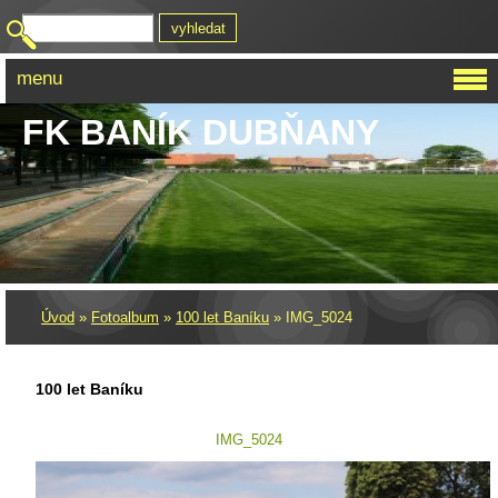
menu
FK BANÍK DUBŇANY
Úvod
»
Fotoalbum
»
100 let Baníku
»
IMG_5024
100 let Baníku
IMG_5024