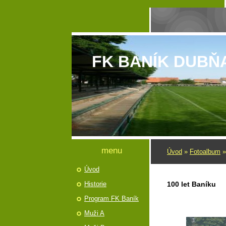
FK BANÍK DUBŇ
menu
Úvod
»
Fotoalbum
Úvod
Historie
100 let Baníku
Program FK Baník
Muži A