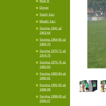
Muži B
Dorost
Starší žáci
Mladší žáci
Sezóna 1941 až
1963-64
Sezóna 1964-65 až
1969-70
Sezóna 1970-71 až
1974-75
Sezóna 1975-76 až
1982-83
Sezóna 1983-84 až
1990-91
Sezóna 1991-92 až
1998-99
Sezóna 1999-00 až
2006-07