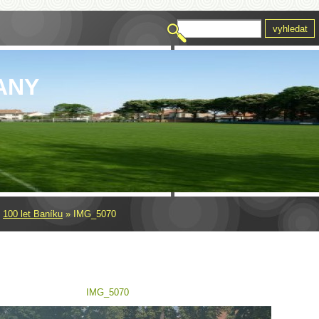
ANY
»
100 let Baníku
»
IMG_5070
IMG_5070