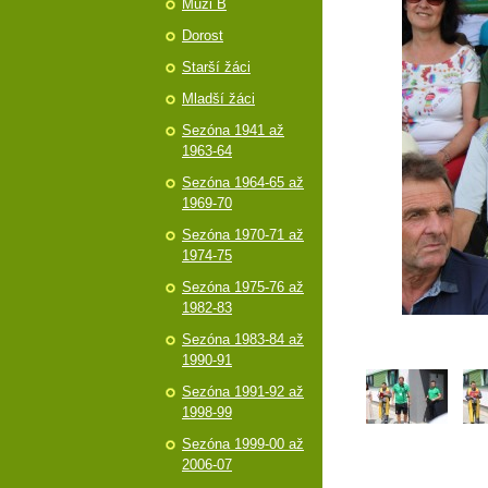
Muži B
Dorost
Starší žáci
Mladší žáci
Sezóna 1941 až
1963-64
Sezóna 1964-65 až
1969-70
Sezóna 1970-71 až
1974-75
Sezóna 1975-76 až
1982-83
Sezóna 1983-84 až
1990-91
Sezóna 1991-92 až
1998-99
Sezóna 1999-00 až
2006-07