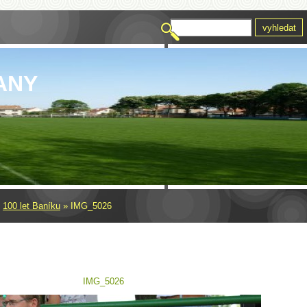
ANY
»
100 let Baníku
»
IMG_5026
IMG_5026