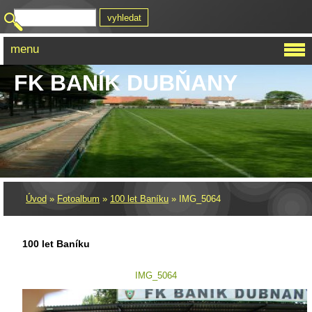
menu
FK BANÍK DUBŇANY
Úvod
»
Fotoalbum
»
100 let Baníku
»
IMG_5064
100 let Baníku
IMG_5064