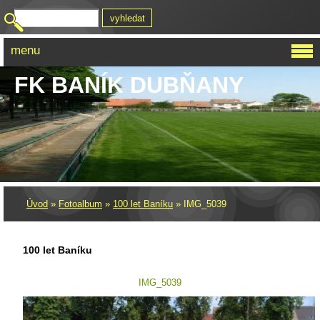
menu
FK BANÍK DUBŇANY
Úvod
»
Fotoalbum
»
100 let Baníku
»
IMG_5039
100 let Baníku
IMG_5039