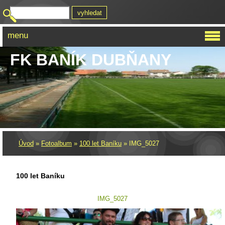
menu
FK BANÍK DUBŇANY
Úvod
»
Fotoalbum
»
100 let Baníku
»
IMG_5027
100 let Baníku
IMG_5027