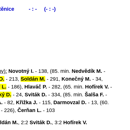
těnice - : - (- : -)
v):
Novotný I.
- 138, (85. min.
Nedvědík M.
-
O.
- 213,
Soldán M.
- 291,
Konečný M.
- 34,
 L.
- 186),
Hlaváč P.
- 282, (65. min.
Hofírek V.
-
ý D.
- 24,
Sviták D.
- 334, (85. min.
Šalša F.
-
.
- 82,
Křižka J.
- 115,
Darmovzal D.
- 13, (60.
- 226),
Čerňan L.
- 103
ldán M.
, 2:2
Sviták D.
, 3:2
Hofírek V.