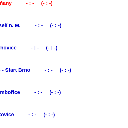
bňany - : - (- : -)
selí n. M. - : - (- : -)
ochovice - : - (- : -)
e - Start Brno - : - (- : -)
Dambořice - : - (- : -)
ojkovice - : - (- : -)