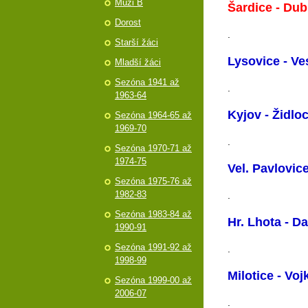
Muži B
Šardice - Du
Dorost
.
Starší žáci
Lysovice - Ve
Mladší žáci
Sezóna 1941 až
.
1963-64
Kyjov - Židl
Sezóna 1964-65 až
1969-70
.
Sezóna 1970-71 až
1974-75
Vel. Pavlovic
Sezóna 1975-76 až
1982-83
.
Sezóna 1983-84 až
Hr. Lhota - 
1990-91
Sezóna 1991-92 až
.
1998-99
Milotice - V
Sezóna 1999-00 až
2006-07
.