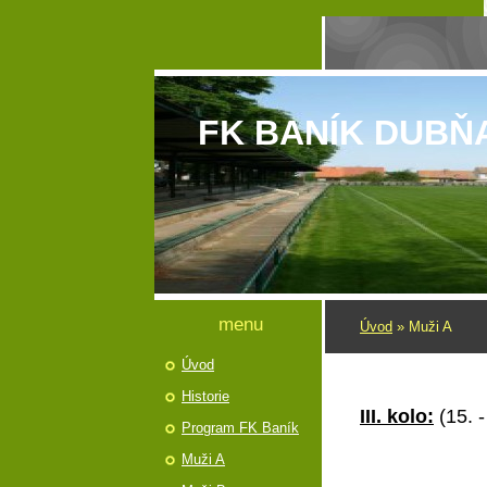
FK BANÍK DUBŇ
menu
Úvod
»
Muži A
Úvod
Historie
III. kolo:
(15. -
Program FK Baník
Muži A