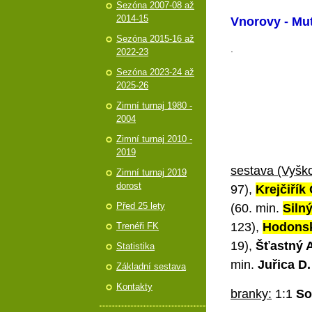
Sezóna 2007-08 až
2014-15
Vnorovy - Mu
Sezóna 2015-16 až
.
2022-23
Sezóna 2023-24 až
2025-26
Zimní turnaj 1980 -
2004
Zimní turnaj 2010 -
2019
s
estava (Vyško
Zimní turnaj 2019
dorost
97),
Krejčiřík 
Před 25 lety
(60. min.
Silný
123),
Hodonsk
Trenéři FK
19),
Šťastný A
Statistika
min.
Juřica D.
Základní sestava
Kontakty
branky:
1:1
So