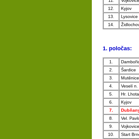
11.
Vojkovic
12.
Kyjov
13.
Lysovice
14.
Židlocho
1. poločas:
1.
Damboři
2.
Šardice
3.
Mutěnice
4.
Veselí n.
5.
Hr. Lhota
6.
Kyjov
7.
Dubňan
8.
Vel. Pavl
9.
Vojkovic
10.
Start Brn