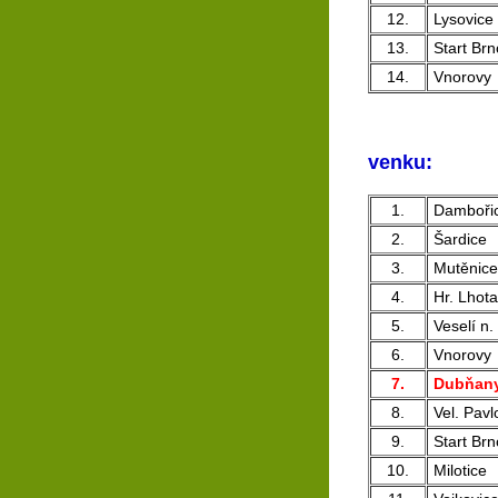
12.
Lysovice
13.
Start Brn
14.
Vnorovy
venku:
1.
Damboři
2.
Šardice
3.
Mutěnice
4.
Hr. Lhota
5.
Veselí n.
6.
Vnorovy
7.
Dubňan
8.
Vel. Pavl
9.
Start Brn
10.
Milotice