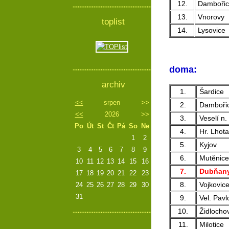
12.
Dambořic
13.
Vnorovy
toplist
14.
Lysovice
doma:
archiv
1.
Šardice
<<
srpen
>>
2.
Damboři
<<
2026
>>
3.
Veselí n.
Po
Út
St
Čt
Pá
So
Ne
4.
Hr. Lhota
1
2
5.
Kyjov
3
4
5
6
7
8
9
6.
Mutěnice
10
11
12
13
14
15
16
7.
Dubňan
17
18
19
20
21
22
23
8.
Vojkovic
24
25
26
27
28
29
30
31
9.
Vel. Pavl
10.
Židlocho
11.
Milotice