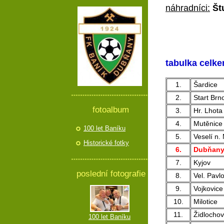
náhradníci:
Št
tabulka celke
1.
Šardice
2.
Start Brn
fotoalbum
3.
Hr. Lhota
4.
Mutěnice
100 let Baníku
5.
Veselí n. 
Historické fotky
6.
Dubňan
7.
Kyjov
poslední fotografie
8.
Vel. Pavlo
9.
Vojkovice
10.
Milotice
11.
Židlochov
100 let Baníku