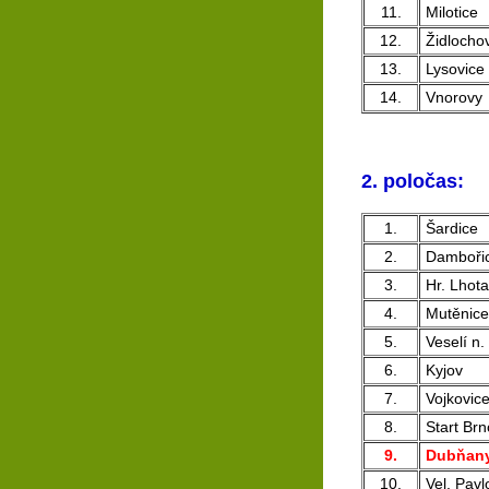
11.
Milotice
12.
Židlocho
13.
Lysovice
14.
Vnorovy
2. poločas:
1.
Šardice
2.
Damboři
3.
Hr. Lhota
4.
Mutěnice
5.
Veselí n.
6.
Kyjov
7.
Vojkovic
8.
Start Brn
9.
Dubňan
10.
Vel. Pavl