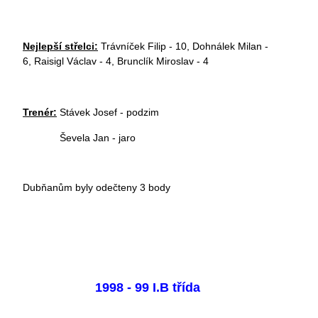
Nejlepší střelci:
Trávníček Filip - 10, Dohnálek Milan -
6, Raisigl Václav - 4, Brunclík Miroslav - 4
Trenér:
Stávek Josef - podzim
Ševela Jan - jaro
Dubňanům byly odečteny 3 body
1998 - 99 I.B třída