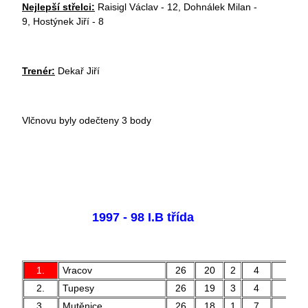
Nejlepší střelci:
Raisigl Václav - 12, Dohnálek Milan -
9, Hostýnek Jiří - 8
Trenér:
Dekař Jiří
Vlčnovu byly odečteny 3 body
1997 - 98 I.B třída
1.
Vracov
26
20
2
4
61 
2.
Tupesy
26
19
3
4
58 
3.
Mutěnice
26
18
1
7
60 