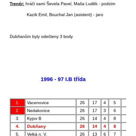
Trenér:
hráči sami Ševela Pavel, Maša Luděk - podzim
Kazík Emil, Bouchal Jan (asistent) - jaro
Dubňanům byly odečteny 3 body
1996 - 97 I.B třída
1.
Vacenovice
26
17
4
5
61 
2.
Nedakonice
26
17
3
6
51 
3.
Kyjov B
26
14
4
8
45 
4.
Dubňany
26
14
4
8
36 
5.
Velká n. V.
26
13
6
7
50 