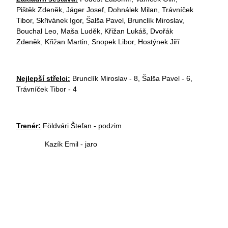
Pištěk Zdeněk, Jáger Josef, Dohnálek Milan, Trávníček
Tibor, Skřivánek Igor, Šalša Pavel, Brunclík Miroslav,
Bouchal Leo, Maša Luděk, Křižan Lukáš, Dvořák
Zdeněk, Křižan Martin, Snopek Libor, Hostýnek Jiří
Nejlepší střelci:
Brunclík Miroslav - 8, Šalša Pavel - 6,
Trávníček Tibor - 4
Trenér:
Földvári Štefan - podzim
Kazík Emil - jaro