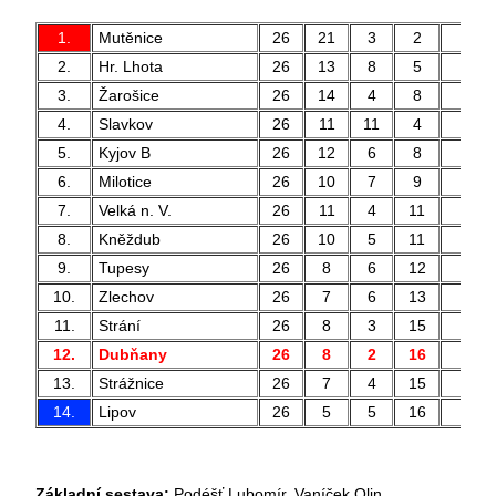
1.
Mutěnice
26
21
3
2
84 
2.
Hr. Lhota
26
13
8
5
37 
3.
Žarošice
26
14
4
8
48 
4.
Slavkov
26
11
11
4
54 
5.
Kyjov B
26
12
6
8
38 
6.
Milotice
26
10
7
9
43 
7.
Velká n. V.
26
11
4
11
47 
8.
Kněždub
26
10
5
11
27 
9.
Tupesy
26
8
6
12
35 
10.
Zlechov
26
7
6
13
42 
11.
Strání
26
8
3
15
42 
12.
Dubňany
26
8
2
16
30 
13.
Strážnice
26
7
4
15
23 
14.
Lipov
26
5
5
16
30 
Základní sestava:
Podéšť Lubomír, Vaníček Olin,