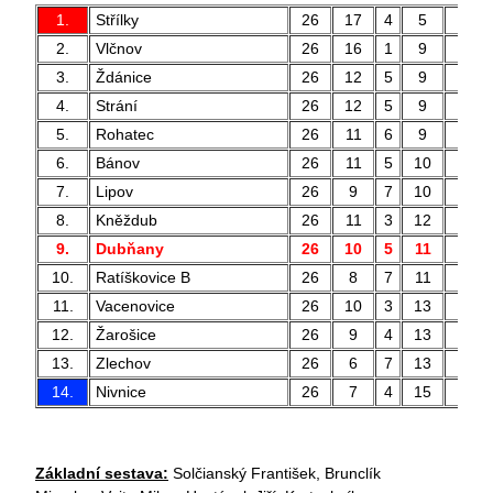
1.
Střílky
26
17
4
5
61
2.
Vlčnov
26
16
1
9
61
3.
Ždánice
26
12
5
9
49
4.
Strání
26
12
5
9
39
5.
Rohatec
26
11
6
9
44
6.
Bánov
26
11
5
10
40
7.
Lipov
26
9
7
10
38
8.
Kněždub
26
11
3
12
45
9.
Dubňany
26
10
5
11
30
10.
Ratíškovice B
26
8
7
11
51
11.
Vacenovice
26
10
3
13
30
12.
Žarošice
26
9
4
13
45
13.
Zlechov
26
6
7
13
33
14.
Nivnice
26
7
4
15
24
Základní sestava:
Solčianský František, Brunclík