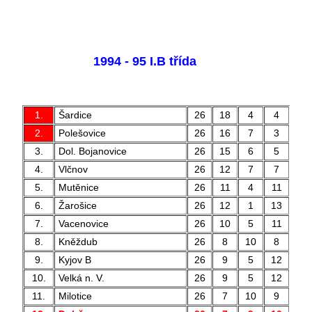
1994 - 95 I.B třída
1.
Šardice
26
18
4
4
6
2.
Polešovice
26
16
7
3
5
3.
Dol. Bojanovice
26
15
6
5
6
4.
Vlčnov
26
12
7
7
4
5.
Mutěnice
26
11
4
11
5
6.
Žarošice
26
12
1
13
4
7.
Vacenovice
26
10
5
11
4
8.
Kněždub
26
8
10
8
4
9.
Kyjov B
26
9
5
12
3
10.
Velká n. V.
26
9
5
12
3
11.
Milotice
26
7
10
9
3