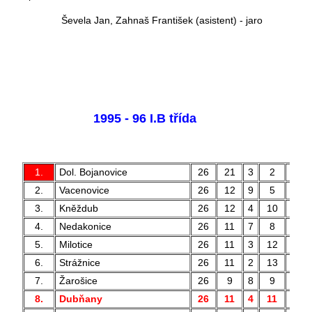
Ševela Jan, Zahnaš František (asistent) - jaro
1995 - 96 I.B třída
1.
Dol. Bojanovice
26
21
3
2
71
2.
Vacenovice
26
12
9
5
53
3.
Kněždub
26
12
4
10
52
4.
Nedakonice
26
11
7
8
46
5.
Milotice
26
11
3
12
46
6.
Strážnice
26
11
2
13
48
7.
Žarošice
26
9
8
9
43
8.
Dubňany
26
11
4
11
37