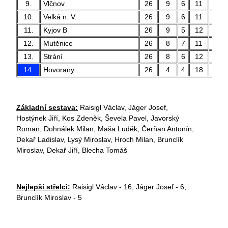
9.
Vlčnov
26
9
6
11
31
10.
Velká n. V.
26
9
6
11
29
11.
Kyjov B
26
9
5
12
23
12.
Mutěnice
26
8
7
11
40
13.
Strání
26
8
6
12
43
14.
Hovorany
26
4
4
18
31
Základní sestava:
Raisigl Václav, Jáger Josef,
Hostýnek Jiří, Kos Zdeněk, Ševela Pavel, Javorský
Roman, Dohnálek Milan, Maša Luděk, Čerňan Antonín,
Dekař Ladislav, Lysý Miroslav, Hroch Milan, Brunclík
Miroslav, Dekař Jiří, Blecha Tomáš
Nejlepší střelci:
Raisigl Václav - 16, Jáger Josef - 6,
Brunclík Miroslav - 5