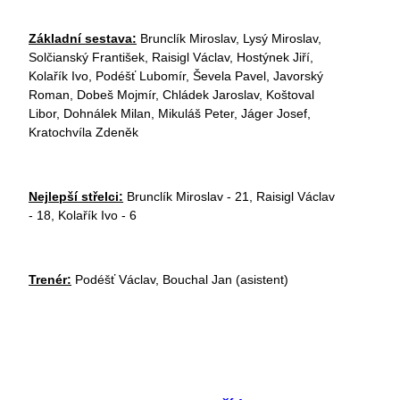
Základní sestava:
Brunclík Miroslav, Lysý Miroslav,
Solčianský František, Raisigl Václav, Hostýnek Jiří,
Kolařík Ivo, Podéšť Lubomír, Ševela Pavel, Javorský
Roman, Dobeš Mojmír, Chládek Jaroslav, Koštoval
Libor, Dohnálek Milan, Mikuláš Peter, Jáger Josef,
Kratochvíla Zdeněk
Nejlepší střelci:
Brunclík Miroslav - 21, Raisigl Václav
- 18, Kolařík Ivo - 6
Trenér:
Podéšť Václav, Bouchal Jan (asistent)