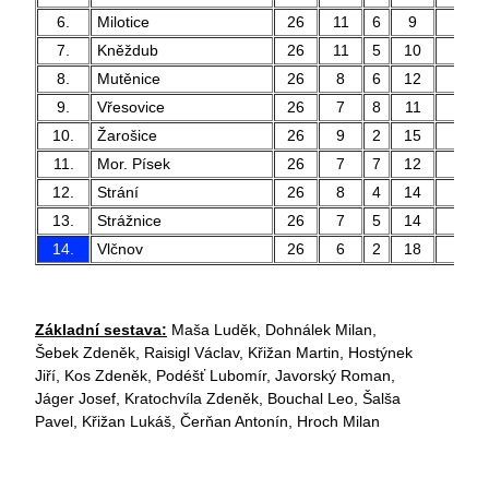
6.
Milotice
26
11
6
9
45 
7.
Kněždub
26
11
5
10
44 
8.
Mutěnice
26
8
6
12
30 
9.
Vřesovice
26
7
8
11
37 
10.
Žarošice
26
9
2
15
31 
11.
Mor. Písek
26
7
7
12
30 
12.
Strání
26
8
4
14
29 
13.
Strážnice
26
7
5
14
47 
14.
Vlčnov
26
6
2
18
27 
Základní sestava:
Maša Luděk, Dohnálek Milan,
Šebek Zdeněk, Raisigl Václav, Křižan Martin, Hostýnek
Jiří, Kos Zdeněk, Podéšť Lubomír, Javorský Roman,
Jáger Josef, Kratochvíla Zdeněk, Bouchal Leo, Šalša
Pavel, Křižan Lukáš, Čerňan Antonín, Hroch Milan