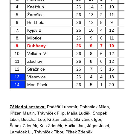
4.
Kněždub
26
14
2
10
54 
5.
Žarošice
26
13
2
11
43 
6.
Hr. Lhota
26
12
5
9
36 
7.
Kyjov B
26
10
4
12
52 
8.
Milotice
26
9
6
11
40 
9.
Dubňany
26
9
7
10
34 
10.
Velká n. V.
26
8
6
12
36 
11.
Zlechov
26
8
6
12
32 
12.
Strážnice
26
7
3
16
40 
13.
Vřesovice
26
4
4
18
32 
14.
Mor. Písek
26
5
1
20
26 
Základní sestava:
Podéšť Lubomír, Dohnálek Milan,
Křižan Martin, Trávníček Filip, Maša Luděk, Snopek
Libor, Bouchal Leo, Křižan Lukáš, Skřivánek Igor,
Šebek Zdeněk, Kos Zdeněk, Hučko Jan, Jáger Josef,
Lamáček L., Trávníček Tibor, Pištěk Zdeněk