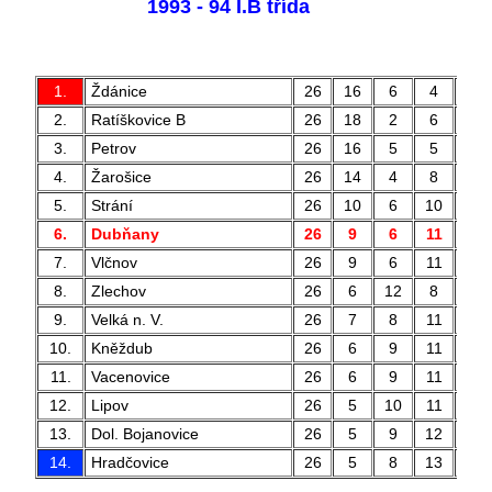
1993 - 94 I.B třída
1.
Ždánice
26
16
6
4
5
2.
Ratíškovice B
26
18
2
6
6
3.
Petrov
26
16
5
5
5
4.
Žarošice
26
14
4
8
4
5.
Strání
26
10
6
10
3
6.
Dubňany
26
9
6
11
4
7.
Vlčnov
26
9
6
11
3
8.
Zlechov
26
6
12
8
3
9.
Velká n. V.
26
7
8
11
3
10.
Kněždub
26
6
9
11
3
11.
Vacenovice
26
6
9
11
3
12.
Lipov
26
5
10
11
2
13.
Dol. Bojanovice
26
5
9
12
3
14.
Hradčovice
26
5
8
13
2