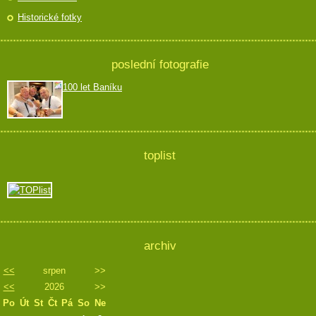
Historické fotky
poslední fotografie
100 let Baníku
toplist
archiv
<<
srpen
>>
<<
2026
>>
Po
Út
St
Čt
Pá
So
Ne