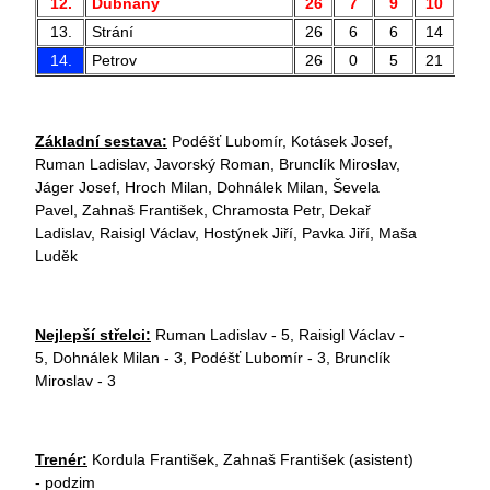
12.
Dubňany
26
7
9
10
2
13.
Strání
26
6
6
14
3
14.
Petrov
26
0
5
21
1
Základní sestava:
Podéšť Lubomír, Kotásek Josef,
Ruman Ladislav, Javorský Roman, Brunclík Miroslav,
Jáger Josef, Hroch Milan, Dohnálek Milan, Ševela
Pavel, Zahnaš František, Chramosta Petr, Dekař
Ladislav, Raisigl Václav, Hostýnek Jiří, Pavka Jiří, Maša
Luděk
Nejlepší střelci:
Ruman Ladislav - 5, Raisigl Václav -
5, Dohnálek Milan - 3, Podéšť Lubomír - 3, Brunclík
Miroslav - 3
Trenér:
Kordula František, Zahnaš František (asistent)
- podzim