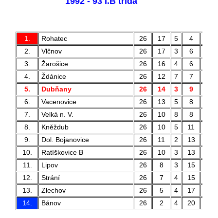
1992 - 93 I.B třída
1.
Rohatec
26
17
5
4
67
2.
Vlčnov
26
17
3
6
68
3.
Žarošice
26
16
4
6
68
4.
Ždánice
26
12
7
7
54
5.
Dubňany
26
14
3
9
65
6.
Vacenovice
26
13
5
8
57
7.
Velká n. V.
26
10
8
8
51
8.
Kněždub
26
10
5
11
52
9.
Dol. Bojanovice
26
11
2
13
61
10.
Ratíškovice B
26
10
3
13
47
11.
Lipov
26
8
3
15
31
12.
Strání
26
7
4
15
41
13.
Zlechov
26
5
4
17
26
14.
Bánov
26
2
4
20
18