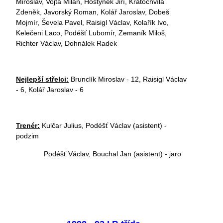
Miroslav, Vojta Milan, Hostýnek Jiří, Kratochvíla
Zdeněk, Javorský Roman, Kolář Jaroslav, Dobeš
Mojmír, Ševela Pavel, Raisigl Václav, Kolařík Ivo,
Kelečeni Laco, Podéšť Lubomír, Zemaník Miloš,
Richter Václav, Dohnálek Radek
Nejlepší střelci:
Brunclík Miroslav - 12, Raisigl Václav
- 6, Kolář Jaroslav - 6
Trenér:
Kulčar Julius, Podéšť Václav (asistent) -
podzim
Podéšť Václav, Bouchal Jan (asistent) - jaro