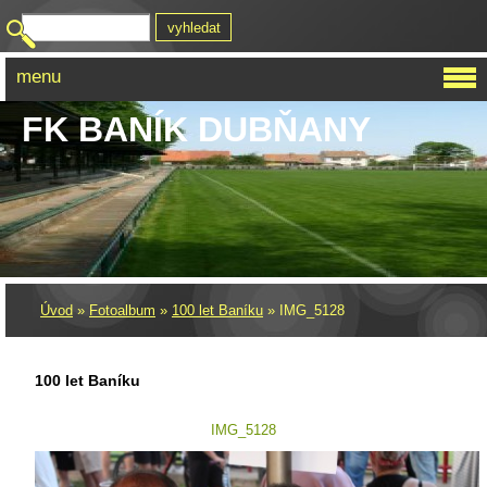
menu
FK BANÍK DUBŇANY
Úvod
»
Fotoalbum
»
100 let Baníku
»
IMG_5128
100 let Baníku
IMG_5128