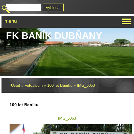
menu
FK BANÍK DUBŇANY
Úvod
»
Fotoalbum
»
100 let Baníku
»
IMG_5063
100 let Baníku
IMG_5063