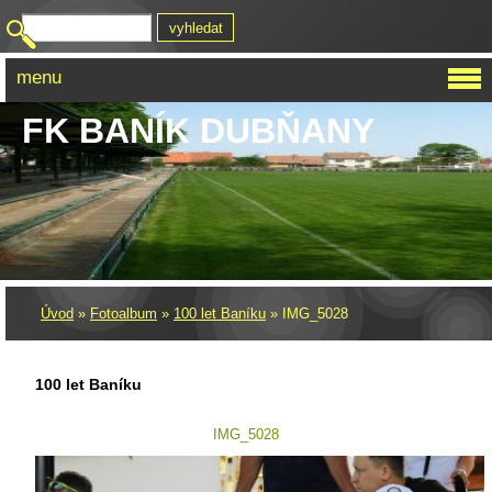
menu
FK BANÍK DUBŇANY
Úvod
»
Fotoalbum
»
100 let Baníku
»
IMG_5028
100 let Baníku
IMG_5028