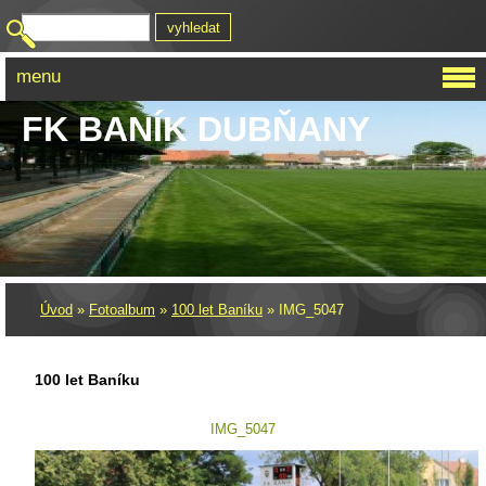
menu
FK BANÍK DUBŇANY
Úvod
»
Fotoalbum
»
100 let Baníku
»
IMG_5047
100 let Baníku
IMG_5047