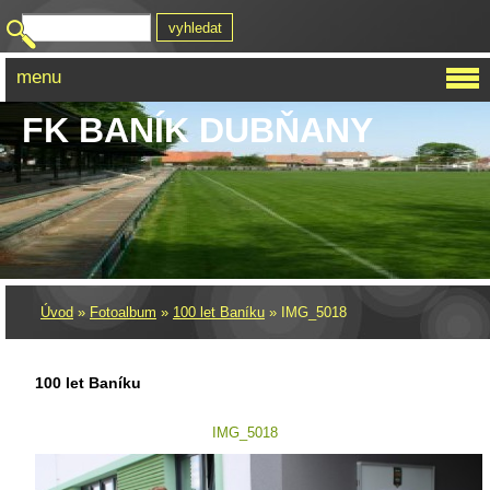
menu
FK BANÍK DUBŇANY
Úvod
»
Fotoalbum
»
100 let Baníku
»
IMG_5018
100 let Baníku
IMG_5018