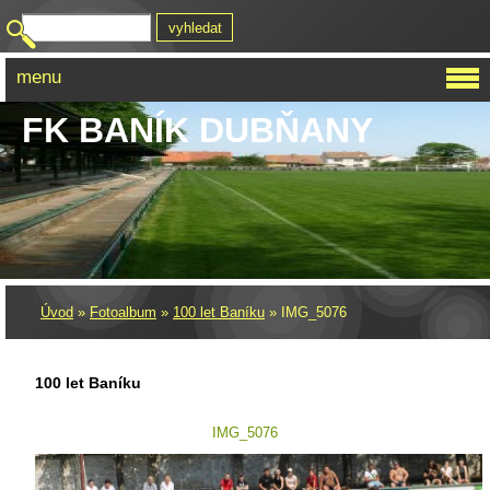
menu
FK BANÍK DUBŇANY
Úvod
»
Fotoalbum
»
100 let Baníku
»
IMG_5076
100 let Baníku
IMG_5076