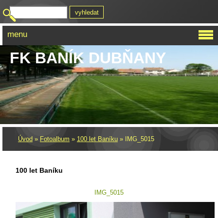
menu
FK BANÍK DUBŇANY
Úvod
»
Fotoalbum
»
100 let Baníku
»
IMG_5015
100 let Baníku
IMG_5015