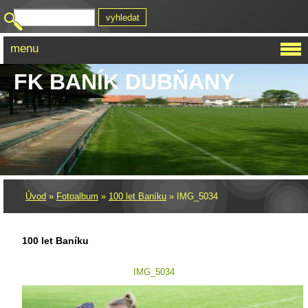
menu
FK BANÍK DUBŇANY
Úvod
»
Fotoalbum
»
100 let Baníku
»
IMG_5034
100 let Baníku
IMG_5034