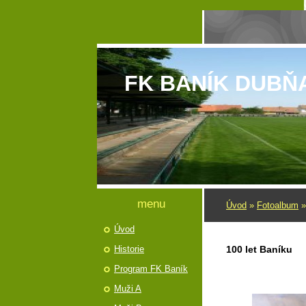
FK BANÍK DUBŇ
menu
Úvod
»
Fotoalbum
Úvod
Historie
100 let Baníku
Program FK Baník
Muži A