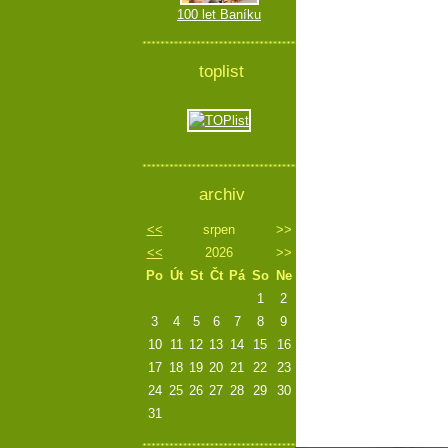
100 let Baníku
toplist
archiv
<<
srpen
>>
<<
2026
>>
Po
Út
St
Čt
Pá
So
Ne
1
2
3
4
5
6
7
8
9
10
11
12
13
14
15
16
17
18
19
20
21
22
23
24
25
26
27
28
29
30
31