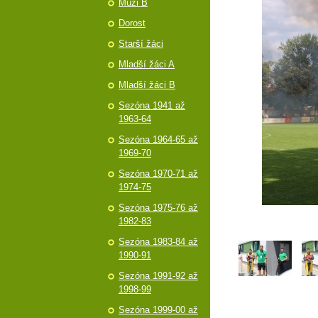
Muži B
Dorost
Starší žáci
Mladší žáci A
Mladší žáci B
Sezóna 1941 až
1963-64
Sezóna 1964-65 až
1969-70
Sezóna 1970-71 až
1974-75
Sezóna 1975-76 až
1982-83
Sezóna 1983-84 až
1990-91
Sezóna 1991-92 až
1998-99
Sezóna 1999-00 až