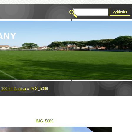
ANY
»
100 let Baníku
»
IMG_5086
IMG_5086