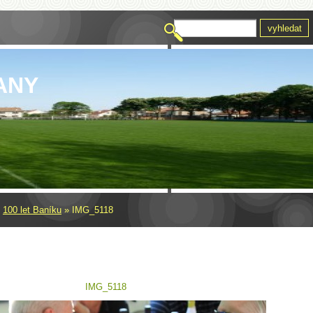
ANY
»
100 let Baníku
»
IMG_5118
IMG_5118