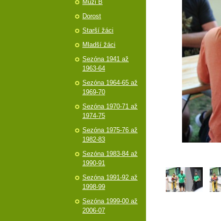
Muži B
Dorost
Starší žáci
Mladší žáci
Sezóna 1941 až
1963-64
Sezóna 1964-65 až
1969-70
Sezóna 1970-71 až
1974-75
Sezóna 1975-76 až
1982-83
Sezóna 1983-84 až
1990-91
Sezóna 1991-92 až
1998-99
Sezóna 1999-00 až
2006-07