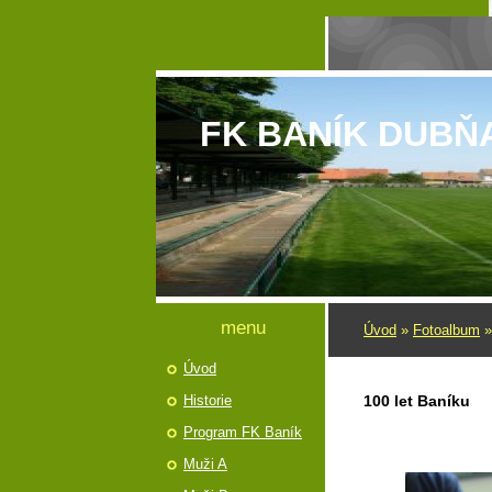
FK BANÍK DUBŇ
menu
Úvod
»
Fotoalbum
Úvod
Historie
100 let Baníku
Program FK Baník
Muži A