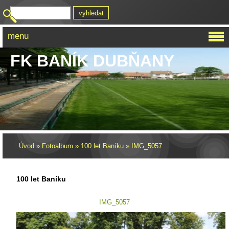
menu
FK BANÍK DUBŇANY
Úvod
»
Fotoalbum
»
100 let Baníku
»
IMG_5057
100 let Baníku
IMG_5057