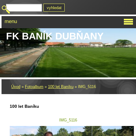
menu
FK BANÍK DUBŇANY
Úvod
»
Fotoalbum
»
100 let Baníku
»
IMG_5116
100 let Baníku
IMG_5116