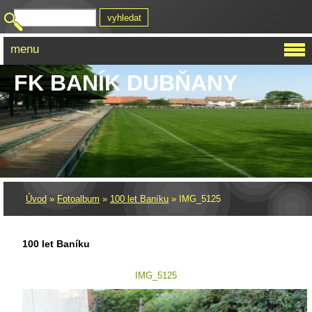
menu
FK BANÍK DUBŇANY
Úvod
»
Fotoalbum
»
100 let Baníku
»
IMG_5125
100 let Baníku
IMG_5125