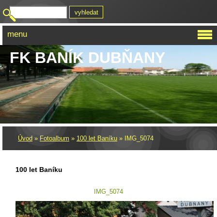
menu
FK BANÍK DUBŇANY
Úvod
»
Fotoalbum
»
100 let Baníku
»
IMG_5074
100 let Baníku
IMG_5074