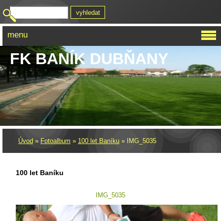
menu
FK BANÍK DUBŇANY
Úvod
»
Fotoalbum
»
100 let Baníku
»
IMG_5035
100 let Baníku
IMG_5035