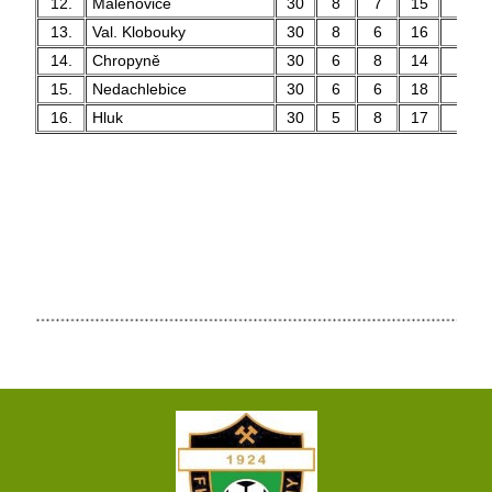
12.
Malenovice
30
8
7
15
29 
13.
Val. Klobouky
30
8
6
16
31 
14.
Chropyně
30
6
8
14
40 
15.
Nedachlebice
30
6
6
18
37 
16.
Hluk
30
5
8
17
50 