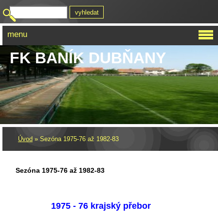
menu
FK BANÍK DUBŇANY
Úvod
»
Sezóna 1975-76 až 1982-83
Sezóna 1975-76 až 1982-83
1975 - 76 krajský přebor