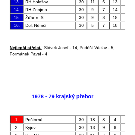
13.
RH Holešov
30
11
6
13
58 
14.
RH Znojmo
30
9
7
14
40 
15.
Žďár n. S.
30
9
3
18
33 
16.
Dol. Němčí
30
5
7
18
27 
Nejlepší střelci:
Stávek Josef - 14, Podéšť Václav - 5,
Formánek Pavel - 4
1978 - 79 krajský přebor
1.
Poštorná
30
18
8
4
54 
2.
Kyjov
30
13
9
8
50 