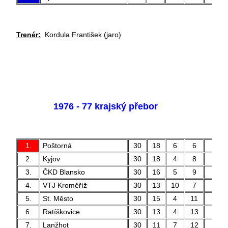
Trenér:
Kordula František (jaro)
1976 - 77 krajský přebor
1.
Poštorná
30
18
6
6
60 
2.
Kyjov
30
18
4
8
51 
3.
ČKD Blansko
30
16
5
9
47 
4.
VTJ Kroměříž
30
13
10
7
51 
5.
St. Město
30
15
4
11
49 
6.
Ratíškovice
30
13
4
13
46 
7.
Lanžhot
30
11
7
12
43 