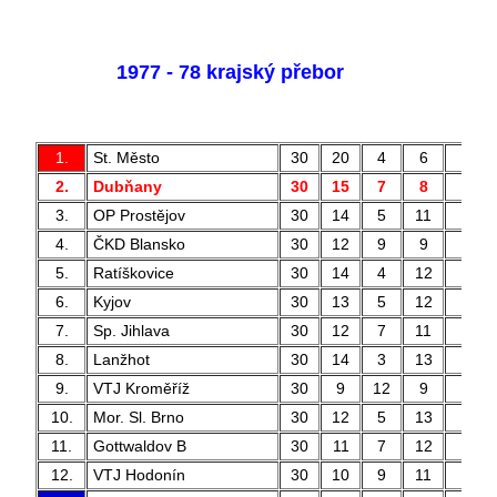
1977 - 78 krajský přebor
1.
St. Město
30
20
4
6
71 
2.
Dubňany
30
15
7
8
40 
3.
OP Prostějov
30
14
5
11
39 
4.
ČKD Blansko
30
12
9
9
37 
5.
Ratíškovice
30
14
4
12
53 
6.
Kyjov
30
13
5
12
52 
7.
Sp. Jihlava
30
12
7
11
44 
8.
Lanžhot
30
14
3
13
48 
9.
VTJ Kroměříž
30
9
12
9
39 
10.
Mor. Sl. Brno
30
12
5
13
49 
11.
Gottwaldov B
30
11
7
12
45 
12.
VTJ Hodonín
30
10
9
11
35 