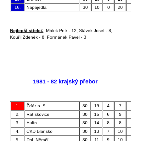
16.
Napajedla
30
10
0
20
31 
Nejlepší střelci:
Málek Petr - 12, Stávek Josef - 8,
Kouřil Zdeněk - 8, Formánek Pavel - 3
1981 - 82 krajský přebor
1.
Žďár n. S.
30
19
4
7
66 
2.
Ratíškovice
30
15
6
9
46 
3.
Hulín
30
14
8
8
39 
4.
ČKD Blansko
30
13
7
10
50 
5.
Dol. Němčí
30
11
9
10
41 