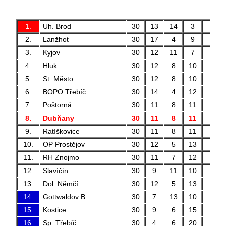
1.
Uh. Brod
30
13
14
3
53 
2.
Lanžhot
30
17
4
9
55 
3.
Kyjov
30
12
11
7
36 
4.
Hluk
30
12
8
10
54 
5.
St. Město
30
12
8
10
53 
6.
BOPO Třebíč
30
14
4
12
31 
7.
Poštorná
30
11
8
11
49 
8.
Dubňany
30
11
8
11
48 
9.
Ratíškovice
30
11
8
11
51 
10.
OP Prostějov
30
12
5
13
44 
11.
RH Znojmo
30
11
7
12
36 
12.
Slavíčín
30
9
11
10
28 
13.
Dol. Němčí
30
12
5
13
40 
14.
Gottwaldov B
30
7
13
10
37 
15.
Kostice
30
9
6
15
43 
16.
Sp. Třebíč
30
4
6
20
30 