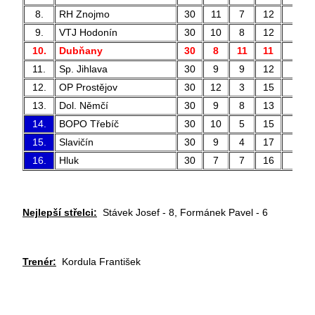
8.
RH Znojmo
30
11
7
12
33 
9.
VTJ Hodonín
30
10
8
12
48 
10.
Dubňany
30
8
11
11
41 
11.
Sp. Jihlava
30
9
9
12
43 
12.
OP Prostějov
30
12
3
15
42 
13.
Dol. Němčí
30
9
8
13
28 
14.
BOPO Třebíč
30
10
5
15
33 
15.
Slavičín
30
9
4
17
35 
16.
Hluk
30
7
7
16
32 
Nejlepší střelci:
Stávek Josef - 8, Formánek Pavel - 6
Trenér:
Kordula František