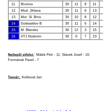
11.
Brumov
30
11
8
11
43 
12.
Mod. Jihlava
30
11
6
13
47 
13.
Mor. Sl. Brno
30
10
8
12
35 
14.
Gottwaldov B
30
11
5
14
45 
15.
M. Blansko
30
12
3
15
36 
16.
VTJ Hodonín
30
0
7
23
16 
Nejlepší střelci:
Málek Petr - 11, Stávek Josef - 10,
Formánek Pavel - 7
Trenér:
Koštoval Jan