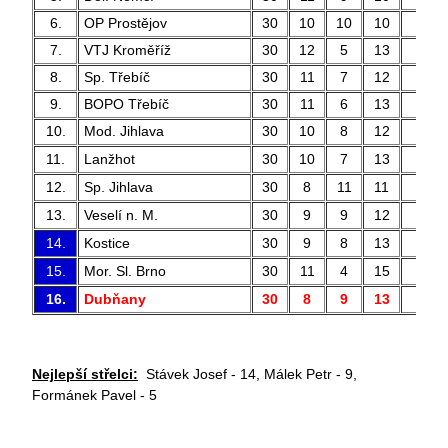
6.
OP Prostějov
30
10
10
10
43 
7.
VTJ Kroměříž
30
12
5
13
43 
8.
Sp. Třebíč
30
11
7
12
39 
9.
BOPO Třebíč
30
11
6
13
40 
10.
Mod. Jihlava
30
10
8
12
34 
11.
Lanžhot
30
10
7
13
49 
12.
Sp. Jihlava
30
8
11
11
41 
13.
Veselí n. M.
30
9
9
12
46 
14.
Kostice
30
9
8
13
43 
15.
Mor. Sl. Brno
30
11
4
15
32 
16.
Dubňany
30
8
9
13
46 
Nejlepší střelci:
Stávek Josef - 14, Málek Petr - 9,
Formánek Pavel - 5