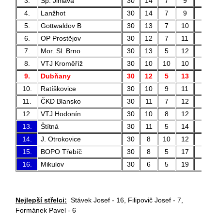
3.
Sp. Jihlava
30
14
7
9
44 
4.
Lanžhot
30
14
7
9
44 
5.
Gottwaldov B
30
13
7
10
58 
6.
OP Prostějov
30
12
7
11
52 
7.
Mor. Sl. Brno
30
13
5
12
43 
8.
VTJ Kroměříž
30
10
10
10
33 
9.
Dubňany
30
12
5
13
48 
10.
Ratíškovice
30
10
9
11
42 
11.
ČKD Blansko
30
11
7
12
40 
12.
VTJ Hodonín
30
10
8
12
46 
13.
Štítná
30
11
5
14
36 
14.
J. Otrokovice
30
8
10
12
42 
15.
BOPO Třebíč
30
8
5
17
46 
16.
Mikulov
30
6
5
19
25 
Nejlepší střelci:
Stávek Josef - 16, Filipovič Josef - 7,
Formánek Pavel - 6