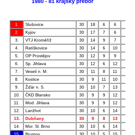
1980 - 81 krajský přebor
1.
Slušovice
30
18
6
6
63 
2.
Kyjov
30
17
7
6
59 
3.
VTJ Kroměříž
30
14
9
7
47 
4.
Ratíškovice
30
14
6
10
50 
5.
OP Prostějov
30
12
9
9
42 
6.
Sp. Jihlava
30
12
6
12
54 
7.
Veselí n. M.
30
11
8
11
56 
8.
Kostice
30
9
11
10
41 
9.
Žďár n. S.
30
10
7
13
50 
10.
ČKD Blansko
30
9
9
12
30 
11.
Mod. Jihlava
30
9
9
12
39 
12.
Lanžhot
30
10
6
14
45 
13.
Dubňany
30
9
8
13
39 
14.
Mor. Sl. Brno
30
10
6
14
39 
15.
Brumov
30
10
5
15
40 