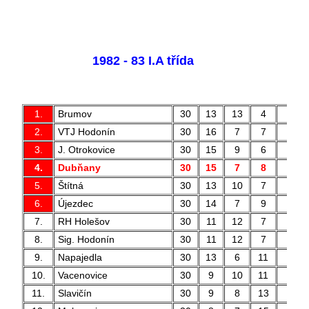
1982 - 83 I.A třída
1.
Brumov
30
13
13
4
51 
2.
VTJ Hodonín
30
16
7
7
67 
3.
J. Otrokovice
30
15
9
6
43 
4.
Dubňany
30
15
7
8
62 
5.
Štítná
30
13
10
7
44 
6.
Újezdec
30
14
7
9
54 
7.
RH Holešov
30
11
12
7
42 
8.
Sig. Hodonín
30
11
12
7
45 
9.
Napajedla
30
13
6
11
47 
10.
Vacenovice
30
9
10
11
31 
11.
Slavičín
30
9
8
13
30 