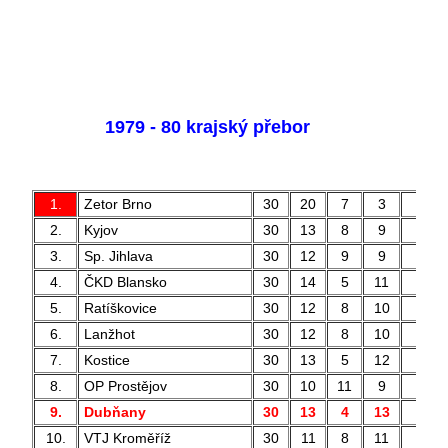
1979 - 80 krajský přebor
1.
Zetor Brno
30
20
7
3
59 
2.
Kyjov
30
13
8
9
47 
3.
Sp. Jihlava
30
12
9
9
49 
4.
ČKD Blansko
30
14
5
11
52 
5.
Ratíškovice
30
12
8
10
45 
6.
Lanžhot
30
12
8
10
56 
7.
Kostice
30
13
5
12
45 
8.
OP Prostějov
30
10
11
9
48 
9.
Dubňany
30
13
4
13
42 
10.
VTJ Kroměříž
30
11
8
11
43 