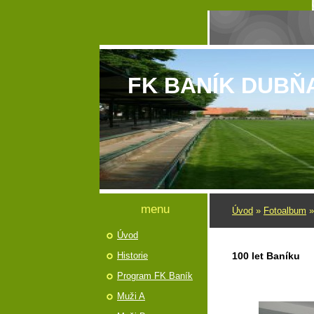
FK BANÍK DUBŇ
menu
Úvod
»
Fotoalbum
Úvod
Historie
100 let Baníku
Program FK Baník
Muži A