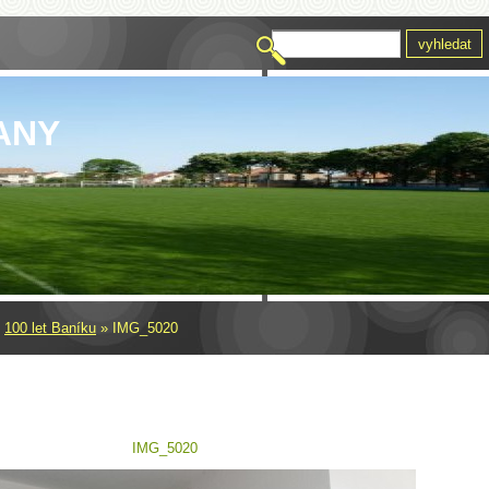
ANY
»
100 let Baníku
»
IMG_5020
IMG_5020