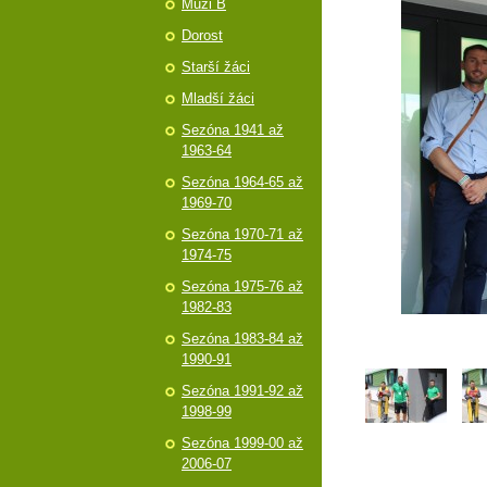
Muži B
Dorost
Starší žáci
Mladší žáci
Sezóna 1941 až
1963-64
Sezóna 1964-65 až
1969-70
Sezóna 1970-71 až
1974-75
Sezóna 1975-76 až
1982-83
Sezóna 1983-84 až
1990-91
Sezóna 1991-92 až
1998-99
Sezóna 1999-00 až
2006-07