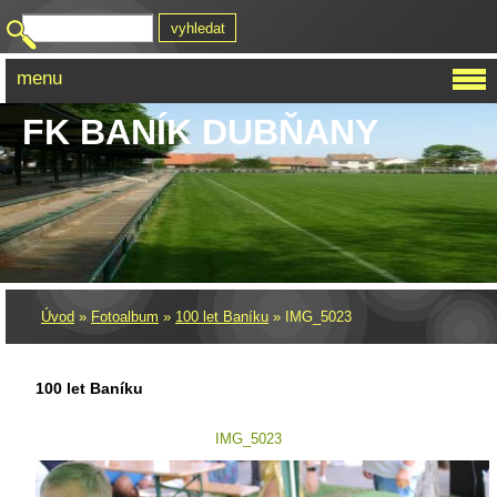
menu
FK BANÍK DUBŇANY
Úvod
»
Fotoalbum
»
100 let Baníku
»
IMG_5023
100 let Baníku
IMG_5023