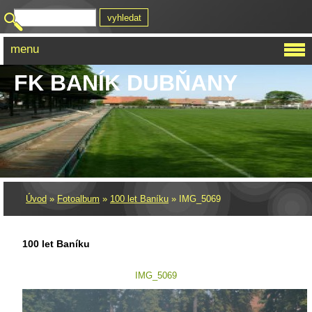
menu
FK BANÍK DUBŇANY
Úvod
»
Fotoalbum
»
100 let Baníku
»
IMG_5069
100 let Baníku
IMG_5069