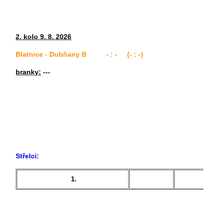
2. kolo 9. 8. 2026
Blatnice - Dubňany B - : - (- : -)
branky:
---
Střelci:
1.