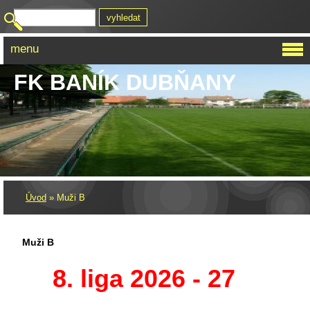
menu
FK BANÍK DUBŇANY
Úvod
»
Muži B
Muži B
8. liga 2026 - 27