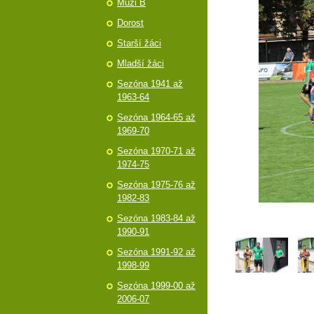
Muži B
Dorost
Starší žáci
Mladší žáci
Sezóna 1941 až
1963-64
Sezóna 1964-65 až
1969-70
Sezóna 1970-71 až
1974-75
Sezóna 1975-76 až
1982-83
Sezóna 1983-84 až
1990-91
Sezóna 1991-92 až
1998-99
Sezóna 1999-00 až
2006-07