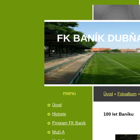
FK BANÍK DUBŇ
menu
Úvod
»
Fotoalbum
Úvod
Historie
100 let Baníku
Program FK Baník
Muži A