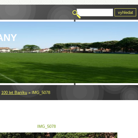
ANY
»
100 let Baníku
»
IMG_5078
IMG_5078