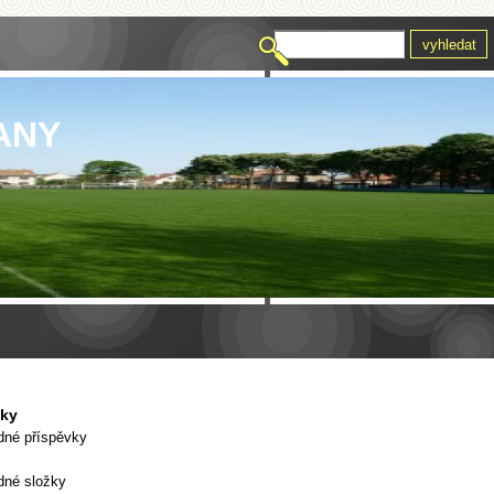
ANY
vky
dné příspěvky
dné složky