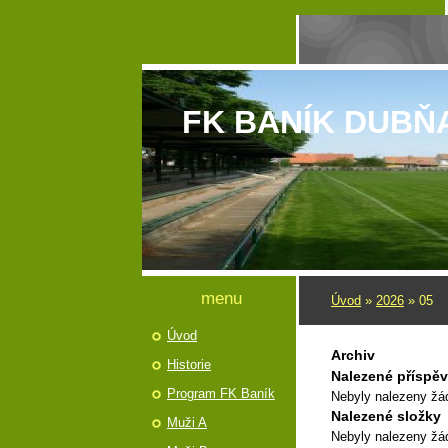
FK BANÍK DUBŇ
menu
Úvod
»
2026
»
05
Úvod
Archiv
Historie
Nalezené příspě
Program FK Baník
Nebyly nalezeny žá
Nalezené složky
Muži A
Nebyly nalezeny žá