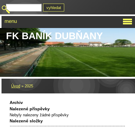
menu
FK BANÍK DUBŇANY
Úvod
»
2025
Archiv
Nalezené příspěvky
Nebyly nalezeny žádné příspěvky
Nalezené složky