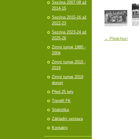
Sezóna 2007-08 až
2014-15
Sezóna 2015-16 až
2022-23
Sezóna 2023-24 až
2025-26
← Předchozí
Zimní turnaj 1980 -
2004
Zimní turnaj 2010 -
2019
Zimní turnaj 2019
dorost
Před 25 lety
Trenéři FK
Statistika
Základní sestava
Kontakty