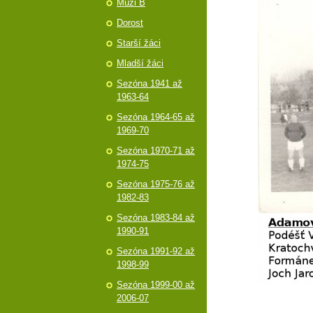
Muži B
Dorost
Starší žáci
Mladší žáci
Sezóna 1941 až
1963-64
Sezóna 1964-65 až
1969-70
Sezóna 1970-71 až
1974-75
Sezóna 1975-76 až
1982-83
Sezóna 1983-84 až
1990-91
Sezóna 1991-92 až
1998-99
Sezóna 1999-00 až
2006-07