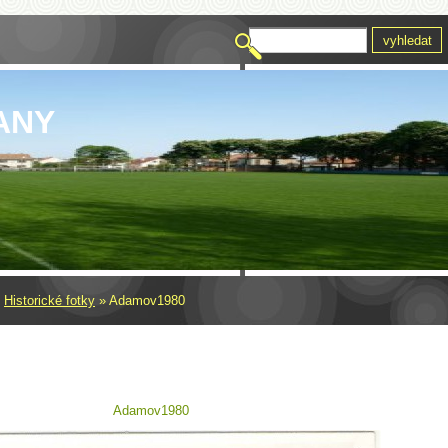
ANY
»
Historické fotky
»
Adamov1980
Adamov1980