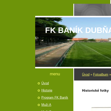
FK BANÍK DUBŇ
menu
Úvod
»
Fotoalbum
Úvod
Historie
Historické fotky
Program FK Baník
Muži A