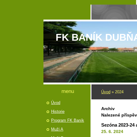
FK BANÍK DUBŇ
menu
Úvod
»
2024
Úvod
Archiv
Historie
Nalezené příspě
Program FK Baník
Sezóna 2023-24 
Muži A
25. 6. 2024