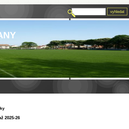
ANY
vky
až 2025-26