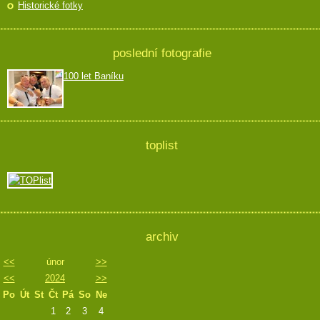
Historické fotky
poslední fotografie
100 let Baníku
toplist
archiv
<<
únor
>>
<<
2024
>>
Po
Út
St
Čt
Pá
So
Ne
1
2
3
4