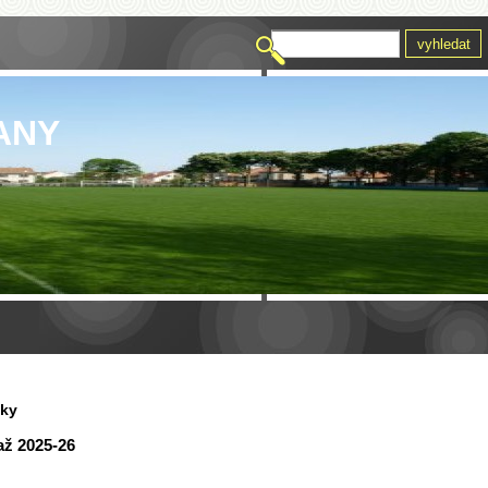
ANY
vky
až 2025-26