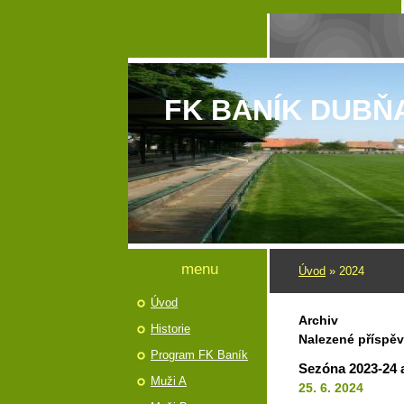
FK BANÍK DUBŇ
menu
Úvod
»
2024
Úvod
Archiv
Historie
Nalezené příspě
Program FK Baník
Sezóna 2023-24 
Muži A
25. 6. 2024