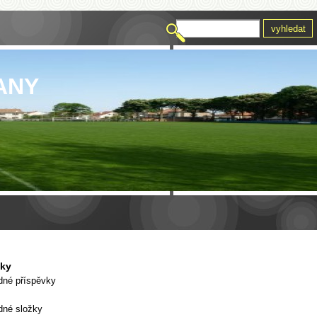
ANY
vky
dné příspěvky
dné složky