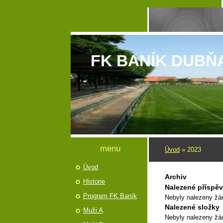
FK BANÍK DUBŇ
menu
Úvod
»
2023
Úvod
Archiv
Historie
Nalezené příspě
Program FK Baník
Nebyly nalezeny žá
Nalezené složky
Muži A
Nebyly nalezeny žá